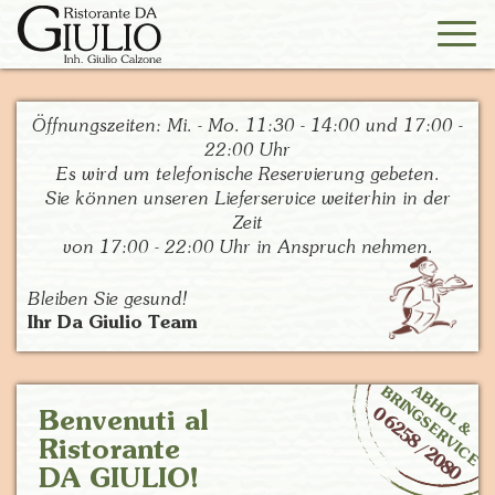
Tog
navi
Öffnungszeiten: Mi. - Mo. 11:30 - 14:00 und 17:00 -
22:00 Uhr
Es wird um telefonische Reservierung gebeten.
Sie können unseren Lieferservice weiterhin in der
Zeit
von 17:00 - 22:00 Uhr in Anspruch nehmen.
Bleiben Sie gesund!
Ihr Da Giulio Team
A
B
H
O
L
&
B
R
I
N
G
S
E
R
V
I
C
E
0 6258 / 2080
Benvenuti al
Ristorante
DA GIULIO!